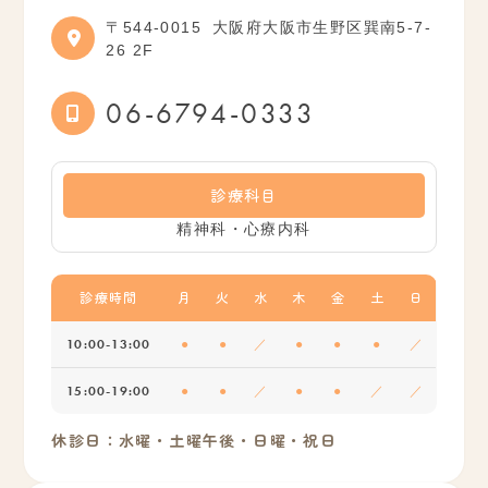
〒544-0015
大阪府大阪市生野区巽南5-7-
26 2F
06-6794-0333
診療科目
精神科・心療内科
診療時間
月
火
水
木
金
土
日
10:00-13:00
●
●
／
●
●
●
／
15:00-19:00
●
●
／
●
●
／
／
休診日：水曜・土曜午後・日曜・祝日