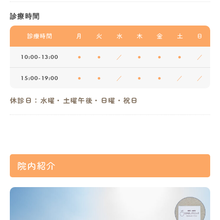
診療時間
診療時間
月
火
水
木
金
土
日
10:00-13:00
●
●
／
●
●
●
／
15:00-19:00
●
●
／
●
●
／
／
休診日：水曜・土曜午後・日曜・祝日
院内紹介